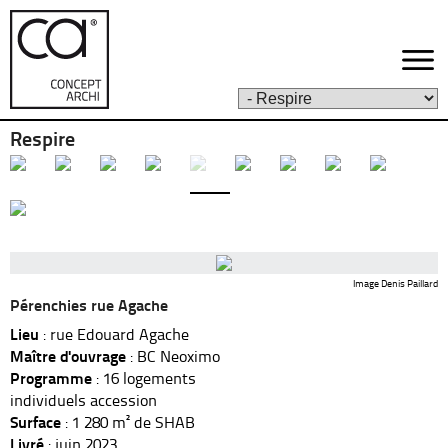
Respire
Image Denis Paillard
Pérenchies rue Agache
Lieu
: rue Edouard Agache
Maître d'ouvrage
: BC Neoximo
Programme
: 16 logements
individuels accession
Surface
: 1 280 m² de SHAB
Livré
: juin 2023