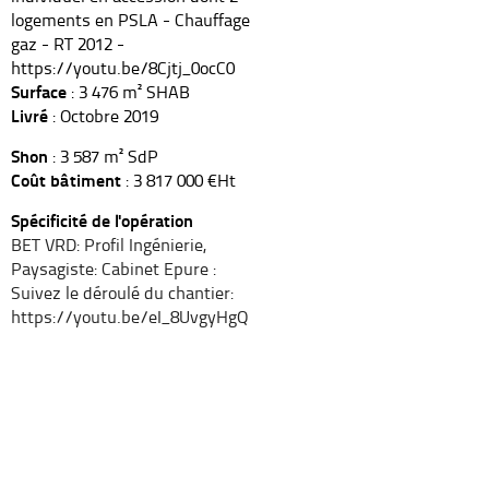
logements en PSLA - Chauffage
gaz - RT 2012 -
https://youtu.be/8Cjtj_0ocC0
Surface
: 3 476 m² SHAB
Livré
: Octobre 2019
Shon
: 3 587 m² SdP
Coût bâtiment
: 3 817 000 €Ht
Spécificité de l'opération
BET VRD: Profil Ingénierie,
Paysagiste: Cabinet Epure :
Suivez le déroulé du chantier:
https://youtu.be/eI_8UvgyHgQ