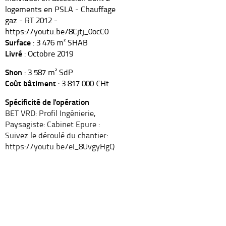
logements en PSLA - Chauffage
gaz - RT 2012 -
https://youtu.be/8Cjtj_0ocC0
Surface
: 3 476 m² SHAB
Livré
: Octobre 2019
Shon
: 3 587 m² SdP
Coût bâtiment
: 3 817 000 €Ht
Spécificité de l'opération
BET VRD: Profil Ingénierie,
Paysagiste: Cabinet Epure :
Suivez le déroulé du chantier:
https://youtu.be/eI_8UvgyHgQ